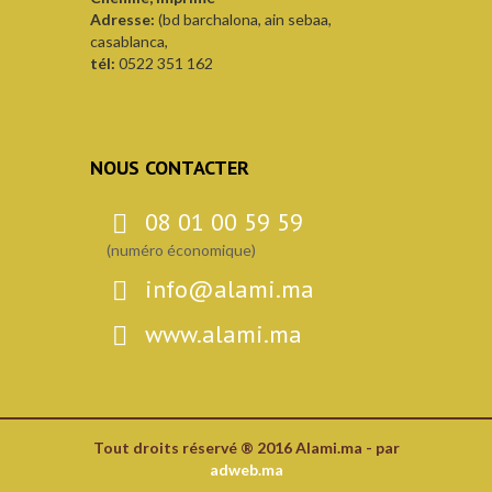
Adresse:
(bd barchalona, ain sebaa,
casablanca,
tél:
0522 351 162
NOUS CONTACTER
08 01 00 59 59
(numéro économique)
info@alami.ma
www.alami.ma
Tout droits réservé ® 2016 Alami.ma - par
adweb.ma