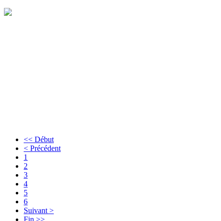
<< Début
< Précédent
1
2
3
4
5
6
Suivant >
Fin >>